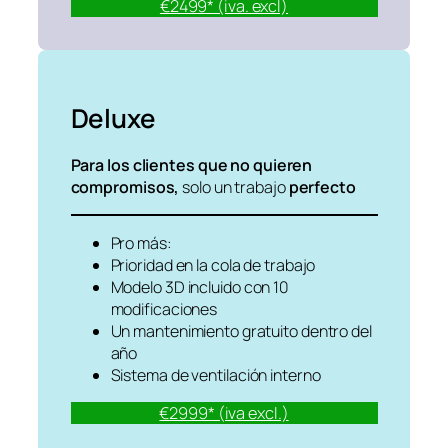
€2499* (iva. excl)
Deluxe
Para los clientes que no quieren
compromisos,
solo un trabajo
perfecto
Pro más:
Prioridad en la cola de trabajo
Modelo 3D incluido con 10
modificaciones
Un mantenimiento gratuito dentro del
año
Sistema de ventilación interno
€2999* (iva excl.)