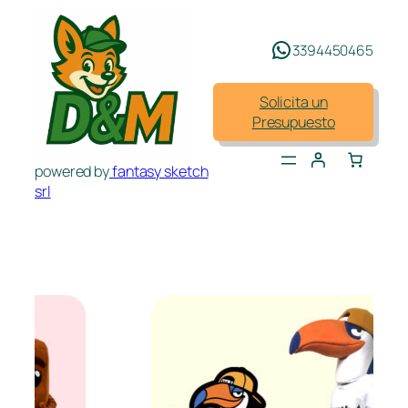
Saltar
al
3394450465
contenido
Solicita un
Presupuesto
powered by
fantasy sketch
srl