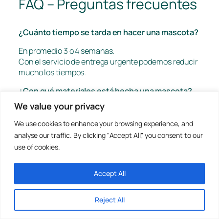
FAQ – Preguntas frecuentes
¿Cuánto tiempo se tarda en hacer una mascota?
En promedio 3 o 4 semanas.
Con el servicio de entrega urgente podemos reducir
mucho los tiempos.
¿Con qué materiales está hecha una mascota?
We value your privacy
Una mascota está compuesta principalmente por
una estructura interna de gomaespuma
We use cookies to enhance your browsing experience, and
(poliuretano expandido de células abiertas) de baja
analyse our traffic. By clicking "Accept All", you consent to our
densidad y varios tejidos, típicamente peluche
use of cookies.
sintético y polar (el mismo tejido utilizado para los
muppets)
Accept All
¿Cuánto cuesta una mascota?
Reject All
El precio de una mascota varía según la complejidad
del personaje. Típicamente está comprendido en un