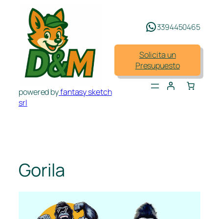
Saltar
al
3394450465
contenido
Solicita un
Presupuesto
powered by
fantasy sketch
srl
Gorila