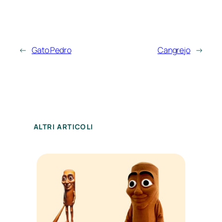
←
Gato Pedro
Cangrejo
→
ALTRI ARTICOLI