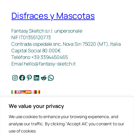
Disfraces y Mascotas
Fantasy Sketch s.r.l. unipersonale
NIF IT01355120773
Contrada ospedale snc, Nova Siri 75020 (MT), Italia
Capital Social 80.000€
Teléfono +39 3394450465
Email
hello@fantasy-sketch.it
Instagram
Facebook
Pinterest
LinkedIn
Reddit
WhatsApp
We value your privacy
Contacto
We use cookies to enhance your browsing experience, and
FAQ
analyse our traffic. By clicking "Accept All", you consent to our
Trabajos
use of cookies.
Política de Privacidad