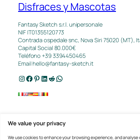
Disfraces y Mascotas
Fantasy Sketch s.r.l. unipersonale
NIF IT01355120773
Contrada ospedale snc, Nova Siri 75020 (MT), It
Capital Social 80.000€
Teléfono +39 3394450465
Email
hello@fantasy-sketch.it
Instagram
Facebook
Pinterest
LinkedIn
Reddit
WhatsApp
We value your privacy
We use cookies to enhance your browsing experience, and analyse our 