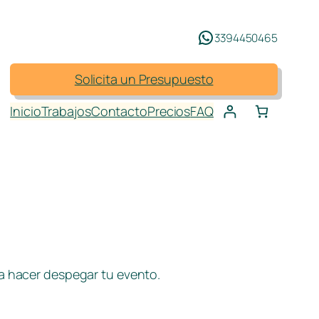
3394450465
Solicita un Presupuesto
Inicio
Trabajos
Contacto
Precios
FAQ
ra hacer despegar tu evento.