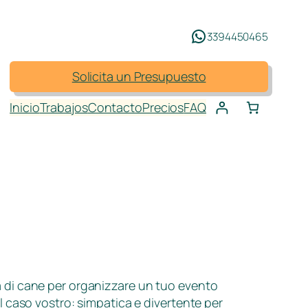
3394450465
Solicita un Presupuesto
Inicio
Trabajos
Contacto
Precios
FAQ
 di cane per organizzare un tuo evento
l caso vostro: simpatica e divertente per