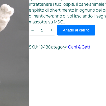
intrattenere i tuoi ospiti. Il cane anima
e spirito di divertimento in ognuno dei 
dimenticheranno di voi lasciando il segno
mascotte su M&C..
S
–
+
Añadir al carrito
a
n
B
SKU:
1948
Category:
Cani & Gatti
e
r
n
a
r
d
o
c
a
n