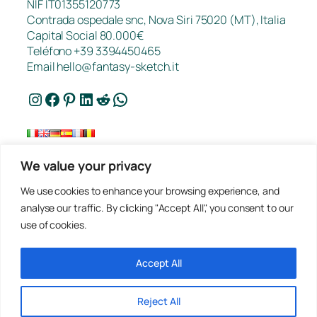
NIF IT01355120773
Contrada ospedale snc, Nova Siri 75020 (MT), Italia
Capital Social 80.000€
Teléfono +39 3394450465
Email
hello@fantasy-sketch.it
Instagram
Facebook
Pinterest
LinkedIn
Reddit
WhatsApp
We value your privacy
Contacto
We use cookies to enhance your browsing experience, and
FAQ
analyse our traffic. By clicking "Accept All", you consent to our
Trabajos
use of cookies.
Política de Privacidad
Solicita un Presupuesto
Condiciones de Venta
Accept All
Reject All