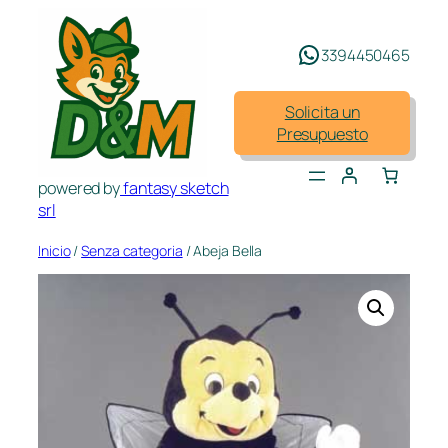
Saltar
al
3394450465
contenido
Solicita un
Presupuesto
powered by
fantasy sketch
srl
Inicio
/
Senza categoria
/ Abeja Bella