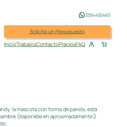
3394450465
Solicita un Presupuesto
Inicio
Trabajos
Contacto
Precios
FAQ
andy, la mascota con forma de panda, está
 hambre. Disponible en aproximadamente 2
do.