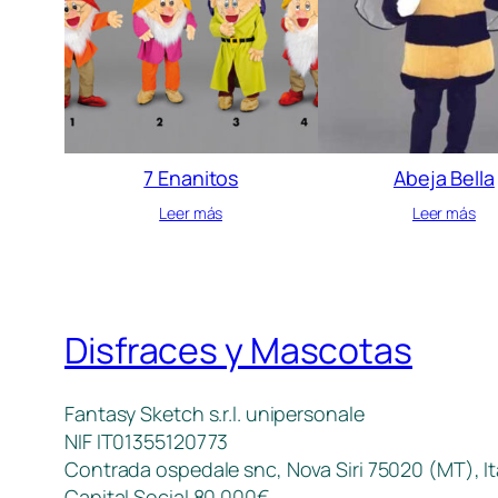
7 Enanitos
Abeja Bella
Leer más
Leer más
Disfraces y Mascotas
Fantasy Sketch s.r.l. unipersonale
NIF IT01355120773
Contrada ospedale snc, Nova Siri 75020 (MT), It
Capital Social 80.000€