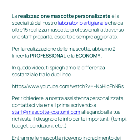
La
realizzazione mascotte personalizzate
è la
specialità del nostro
laboratorio artigianale
che da
oltre 15 realizza mascotte professionali attraverso
uno staff preparto, esperto e sempre aggionato.
Per la realizzazione delle mascotte, abbiamo 2
linee: la
PROFESSIONAL
e la
ECONOMY
.
In quedo video, ti spieghiamo la differenza
sostanziale tra le due linee.
https://www.youtube.com/watch?v=-N4HIoFhNRs
Per richiedere la nostra assistenza personalizzata,
contattaci via email prima scrivendo a
staff@mascotte-costumi.com
allegando alla tua
richiesta il diesgno o le info per te importanti (tempi,
budget, condizioni, etc..)
Entramne le mascotte ricevono in gradimento dei