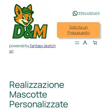
Saltar
al
3394450465
contenido
Solicita un
Presupuesto
powered by
fantasy sketch
srl
Realizzazione
Mascotte
Personalizzate