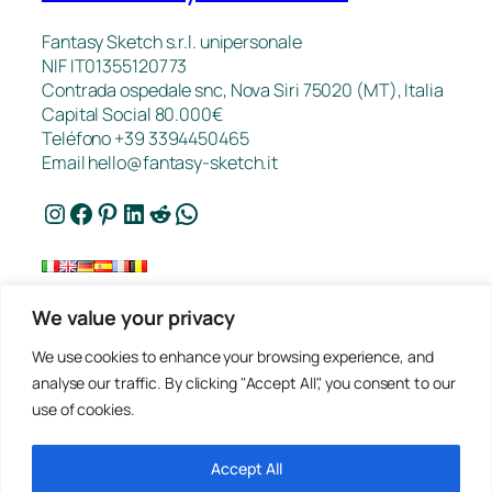
Fantasy Sketch s.r.l. unipersonale
NIF IT01355120773
Contrada ospedale snc, Nova Siri 75020 (MT), Italia
Capital Social 80.000€
Teléfono +39 3394450465
Email
hello@fantasy-sketch.it
Instagram
Facebook
Pinterest
LinkedIn
Reddit
WhatsApp
We value your privacy
Contacto
We use cookies to enhance your browsing experience, and
FAQ
analyse our traffic. By clicking "Accept All", you consent to our
Trabajos
use of cookies.
Política de Privacidad
Solicita un Presupuesto
Condiciones de Venta
Accept All