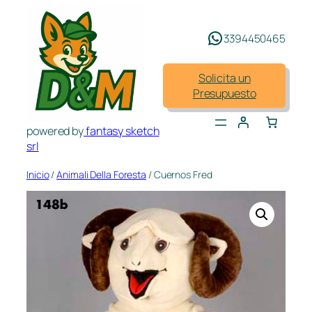
Saltar
al
3394450465
contenido
Solicita un
Presupuesto
powered by
fantasy sketch
srl
Inicio
/
Animali Della Foresta
/ Cuernos Fred