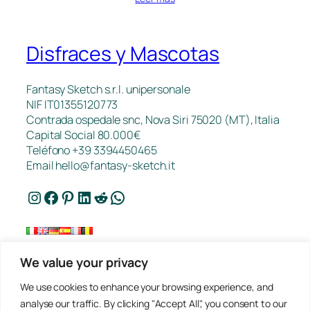
Disfraces y Mascotas
Fantasy Sketch s.r.l. unipersonale
NIF IT01355120773
Contrada ospedale snc, Nova Siri 75020 (MT), Italia
Capital Social 80.000€
Teléfono +39 3394450465
Email
hello@fantasy-sketch.it
Instagram
Facebook
Pinterest
LinkedIn
Reddit
WhatsApp
We value your privacy
Contacto
We use cookies to enhance your browsing experience, and
FAQ
analyse our traffic. By clicking "Accept All", you consent to our
Trabajos