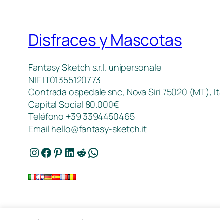
Disfraces y Mascotas
Fantasy Sketch s.r.l. unipersonale
NIF IT01355120773
Contrada ospedale snc, Nova Siri 75020 (MT), It
Capital Social 80.000€
Teléfono +39 3394450465
Email
hello@fantasy-sketch.it
Instagram
Facebook
Pinterest
LinkedIn
Reddit
WhatsApp