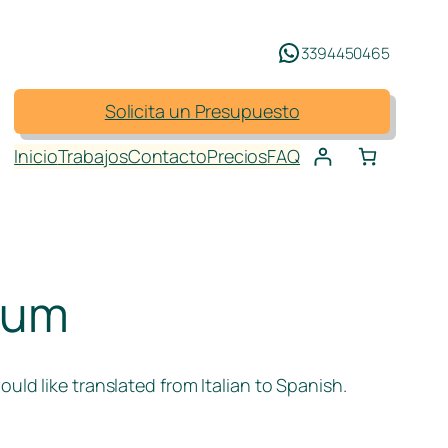
3394450465
Solicita un Presupuesto
Inicio
Trabajos
Contacto
Precios
FAQ
ium
uld like translated from Italian to Spanish.