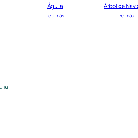
Águila
Árbol de Nav
Leer más
Leer más
alia