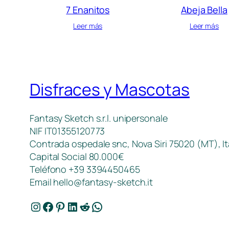
7 Enanitos
Abeja Bella
Leer más
Leer más
Disfraces y Mascotas
Fantasy Sketch s.r.l. unipersonale
NIF IT01355120773
Contrada ospedale snc, Nova Siri 75020 (MT), It
Capital Social 80.000€
Teléfono +39 3394450465
Email
hello@fantasy-sketch.it
Instagram
Facebook
Pinterest
LinkedIn
Reddit
WhatsApp