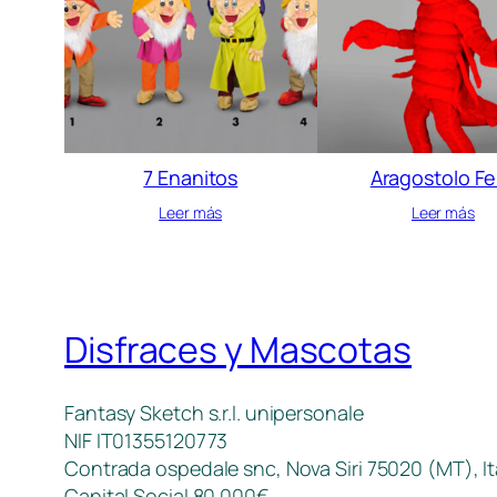
7 Enanitos
Aragostolo Fe
Leer más
Leer más
Disfraces y Mascotas
Fantasy Sketch s.r.l. unipersonale
NIF IT01355120773
Contrada ospedale snc, Nova Siri 75020 (MT), It
Capital Social 80.000€