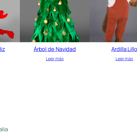
liz
Árbol de Navidad
Ardilla Lill
Leer más
Leer más
alia