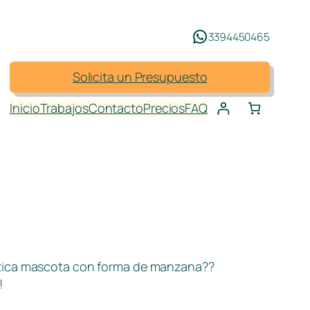
3394450465
Solicita un Presupuesto
Inicio
Trabajos
Contacto
Precios
FAQ
stica mascota con forma de manzana??
!