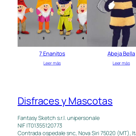
7 Enanitos
Abeja Bella
Leer más
Leer más
Disfraces y Mascotas
Fantasy Sketch s.r.l. unipersonale
NIF IT01355120773
Contrada ospedale snc, Nova Siri 75020 (MT), It