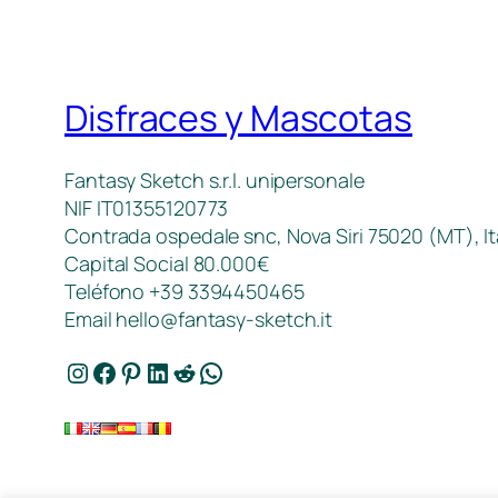
Disfraces y Mascotas
Fantasy Sketch s.r.l. unipersonale
NIF IT01355120773
Contrada ospedale snc, Nova Siri 75020 (MT), It
Capital Social 80.000€
Teléfono +39 3394450465
Email
hello@fantasy-sketch.it
Instagram
Facebook
Pinterest
LinkedIn
Reddit
WhatsApp