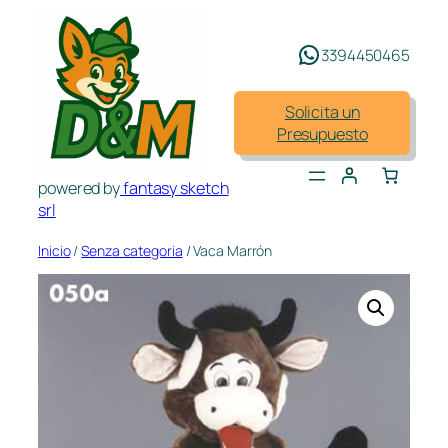
Saltar
al
3394450465
contenido
Solicita un
Presupuesto
powered by
fantasy sketch
srl
Inicio
/
Senza categoria
/ Vaca Marrón