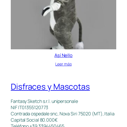
Así Nello
Leer más
Disfraces y Mascotas
Fantasy Sketch s.r.l. unipersonale
NIF IT01355120773
Contrada ospedale snc, Nova Siri 75020 (MT), Italia
Capital Social 80.000€
Teléfono +39 3394450465